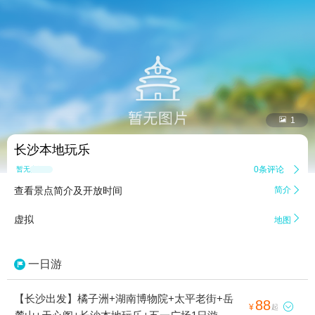


1
长沙本地玩乐
0条评论

暂无点评
查看景点简介及开放时间
简介


虚拟
地图
一日游
【长沙出发】橘子洲+湖南博物院+太平老街+岳
88

¥
起