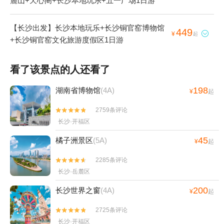
麓山+天心阁+长沙本地玩乐+五一广场1日游
【长沙出发】长沙本地玩乐+长沙铜官窑博物馆
449

¥
起
+长沙铜官窑文化旅游度假区1日游
看了该景点的人还看了
198
湖南省博物馆
(4A)
¥
起
2759条评论


长沙·开福区
45
橘子洲景区
(5A)
¥
起
2285条评论


长沙·岳麓区
200
长沙世界之窗
(4A)
¥
起
2725条评论


长沙·开福区