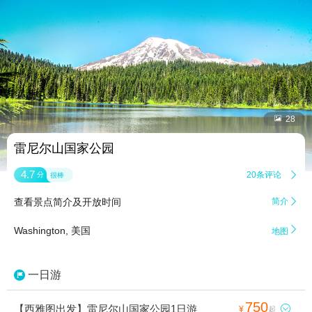


28
雷尼尔山国家公园
4.7
20条评论

分
很棒
查看景点简介及开放时间
简介


Washington, 美国
地图
一日游
750
【西雅图出发】雷尼尔山国家公园1日游

¥
起