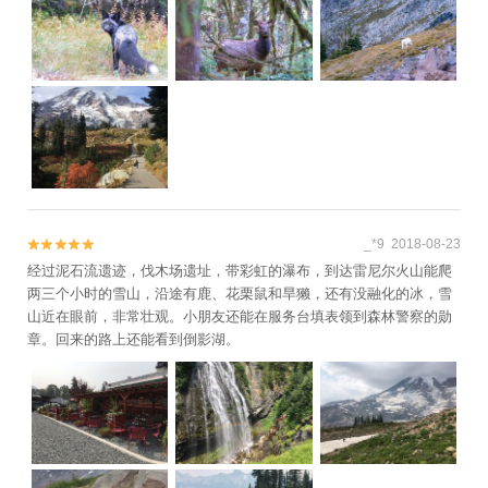
_*9 2018-08-23


经过泥石流遗迹，伐木场遗址，带彩虹的瀑布，到达雷尼尔火山能爬
两三个小时的雪山，沿途有鹿、花栗鼠和旱獭，还有没融化的冰，雪
山近在眼前，非常壮观。小朋友还能在服务台填表领到森林警察的勋
章。回来的路上还能看到倒影湖。