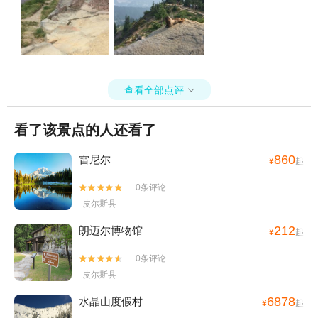
查看全部点评

看了该景点的人还看了
860
雷尼尔
¥
起
0条评论


皮尔斯县
212
朗迈尔博物馆
¥
起
0条评论


皮尔斯县
6878
水晶山度假村
¥
起