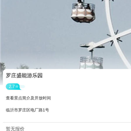
罗庄盛能游乐园
2.7
分
查看景点简介及开放时间
临沂市罗庄区电厂路1号
暂无报价