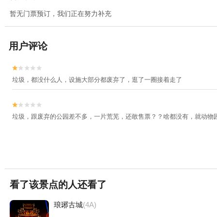
暂无门票预订，我们正在努力补充
用户评论


垃圾，都没什么人，设施大部分都废弃了，逛了一圈接着走了


垃圾，跟废弃的公园差不多，一片荒芜，还敢售票？？啥都没有，就动物
看了该景点的人还看了
琅琊古城
(4A)