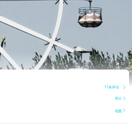

52
77条评论

简介


地图