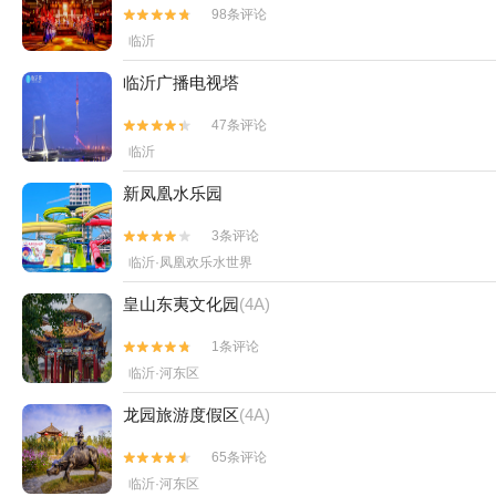
98条评论


临沂
临沂广播电视塔
47条评论


临沂
新凤凰水乐园
3条评论


临沂·凤凰欢乐水世界
皇山东夷文化园
(4A)
1条评论


临沂·河东区
龙园旅游度假区
(4A)
65条评论


临沂·河东区