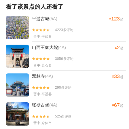
看了该景点的人还看了
123
平遥古城
(5A)
¥
起
4223条评论


晋中·平遥县
2
山西王家大院
(4A)
¥
起
3056条评论


晋中·灵石县
33
双林寺
(4A)
¥
起
290条评论


晋中·平遥县
67
张壁古堡
(4A)
¥
起
525条评论


晋中·介休市