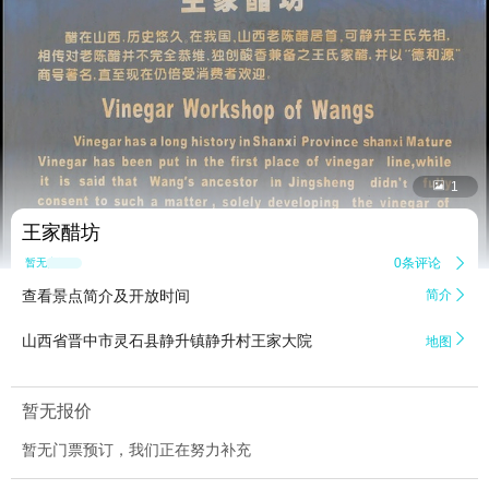


1
王家醋坊
0条评论

暂无点评
查看景点简介及开放时间
简介


山西省晋中市灵石县静升镇静升村王家大院
地图
暂无报价
暂无门票预订，我们正在努力补充