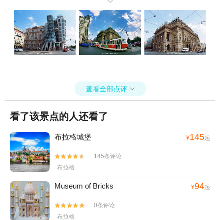

查看全部点评

看了该景点的人还看了
145
布拉格城堡
¥
起
145条评论


布拉格
94
Museum of Bricks
¥
起
0条评论


布拉格