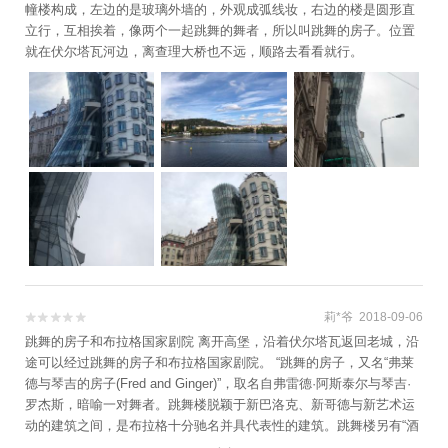
幢楼构成，左边的是玻璃外墙的，外观成弧线妆，右边的楼是圆形直
立行，互相挨着，像两个一起跳舞的舞者，所以叫跳舞的房子。位置
就在伏尔塔瓦河边，离查理大桥也不远，顺路去看看就行。
莉*爷 2018-09-06


跳舞的房子和布拉格国家剧院 离开高堡，沿着伏尔塔瓦返回老城，沿
途可以经过跳舞的房子和布拉格国家剧院。 “跳舞的房子，又名“弗莱
德与琴吉的房子(Fred and Ginger)”，取名自弗雷德·阿斯泰尔与琴吉·
罗杰斯，暗喻一对舞者。跳舞楼脱颖于新巴洛克、新哥德与新艺术运
动的建筑之间，是布拉格十分驰名并具代表性的建筑。跳舞楼另有“酒
醉的房子”的别称。”