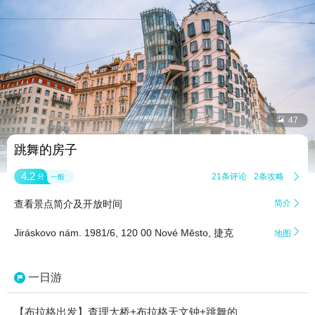


47
跳舞的房子
4.2
21条评论
2条攻略

分
一般
查看景点简介及开放时间
简介


Jiráskovo nám. 1981/6, 120 00 Nové Město, 捷克
地图
一日游
【布拉格出发】查理大桥+布拉格天文钟+跳舞的