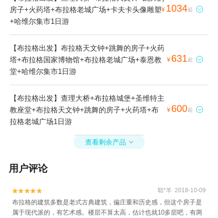
1034
房子+火药塔+布拉格老城广场+卡夫卡头像雕塑

¥
起
+哈维尔集市1日游
【布拉格出发】布拉格天文钟+跳舞的房子+火药
631
塔+布拉格国家博物馆+布拉格老城广场+泰恩教

¥
起
堂+哈维尔集市1日游
【布拉格出发】查理大桥+布拉格城堡+圣维特主
600
教座堂+布拉格天文钟+跳舞的房子+火药塔+布

¥
起
拉格老城广场1日游
查看剩余产品

用户评论
聪*羊 2018-10-09


布拉格的建筑多数是老式古典建筑，偏庄重和历史感，但这个房子是
属于现代派的，有艺术感。楼层不算太高，估计也就10多层吧，有两