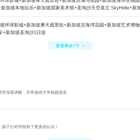
环球影城+新加坡摩天观景轮+新加坡滨海湾花园+新加坡海洋生物园
加坡本地玩乐+新加坡国家美术馆+圣淘沙天空喜立 SkyHelix+
坡环球影城+新加坡摩天观景轮+新加坡滨海湾花园+新加坡艺术博物
车+新加坡圣淘沙1日游
查看剩余7个

同学深度讲解，非常值得大学校园游览
！孩子们对学校有了更多的认识！