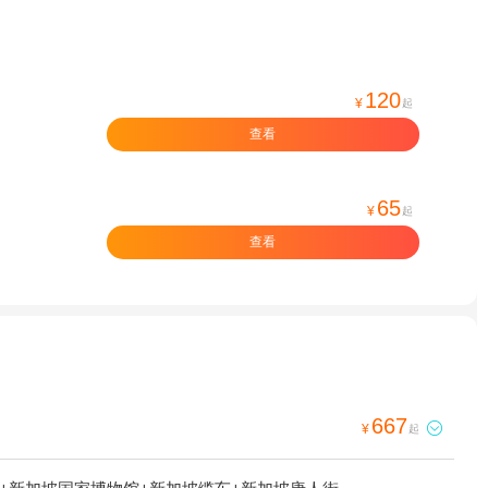
120
¥
起
查看
65
¥
起
查看
667

¥
起