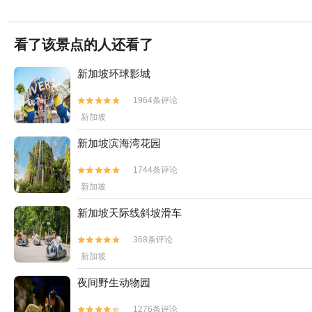
看了该景点的人还看了
新加坡环球影城
1964条评论


新加坡
新加坡滨海湾花园
1744条评论


新加坡
新加坡天际线斜坡滑车
368条评论


新加坡
夜间野生动物园
1276条评论

