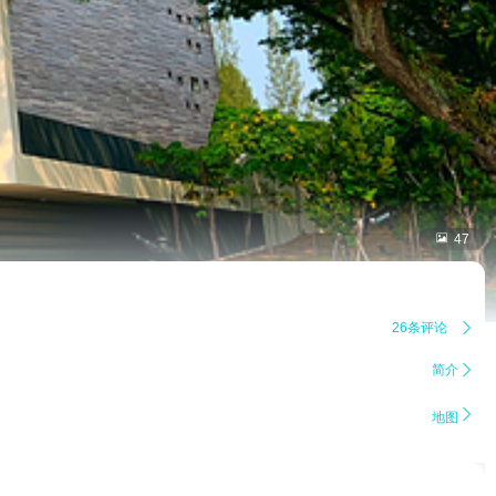

47
26条评论

简介


地图