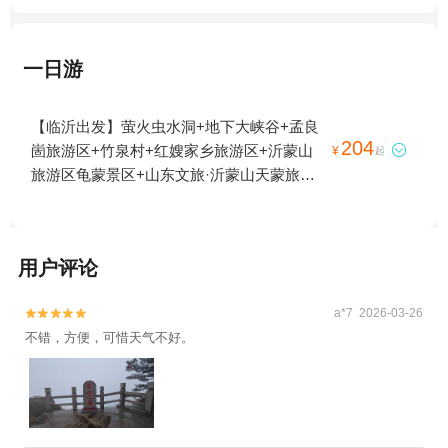
一日游
【临沂出发】萤火虫水洞+地下大峡谷+孟良
204
崮旅游区+竹泉村+红嫂家乡旅游区+沂蒙山

¥
起
旅游区龟蒙景区+山东文旅·沂蒙山天蒙旅游
区+琅琊古城1日游
用户评论
a*7 2026-03-26


不错，方便，可惜天气不好。