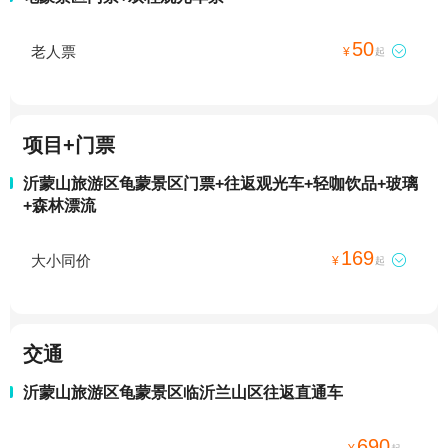
50
老人票

¥
起
项目+门票
沂蒙山旅游区龟蒙景区门票+往返观光车+轻咖饮品+玻璃
+森林漂流
169
大小同价

¥
起
交通
沂蒙山旅游区龟蒙景区临沂兰山区往返直通车
690