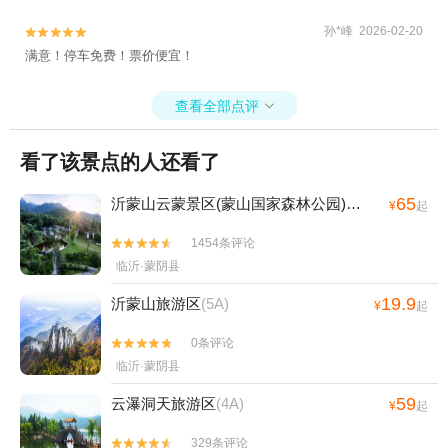
孙*峰 2026-02-20


满意！停车免费！票价便宜！
查看全部点评

看了该景点的人还看了
65
沂蒙山云蒙景区(蒙山国家森林公园)
(5A)
¥
起
1454条评论


临沂·蒙阴县
19.9
沂蒙山旅游区
(5A)
¥
起
0条评论


临沂·蒙阴县
59
云瀑洞天旅游区
(4A)
¥
起
329条评论

