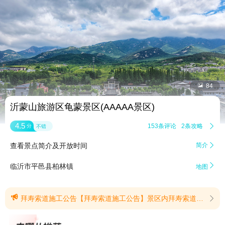


84
沂蒙山旅游区龟蒙景区(AAAAA景区)
4.5
153条评论
2条攻略

分
不错
查看景点简介及开放时间
简介


临沂市平邑县柏林镇
地图

拜寿索道施工公告【拜寿索道施工公告】景区内拜寿索道项目施工维护，暂停运行，运行时间另行通知；游客需步行前往拜寿台，往返时间约80分钟，给您带来的不便，敬请谅解！(提示有效期2026/8/4至2026/8/11)
