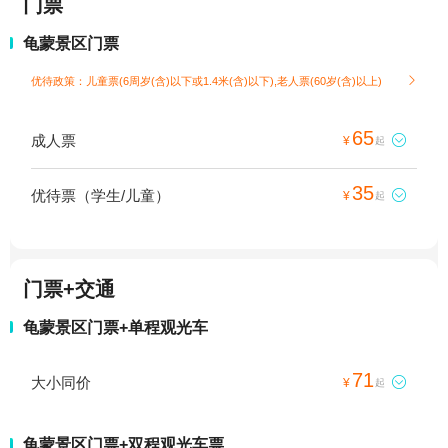
门票
龟蒙景区门票
优待政策：儿童票(6周岁(含)以下或1.4米(含)以下),老人票(60岁(含)以上)

65
成人票

¥
起
35
优待票（学生/儿童）

¥
起
门票+交通
龟蒙景区门票+单程观光车
71
大小同价

¥
起
龟蒙景区门票+双程观光车票