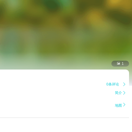

1
0条评论

简介


地图