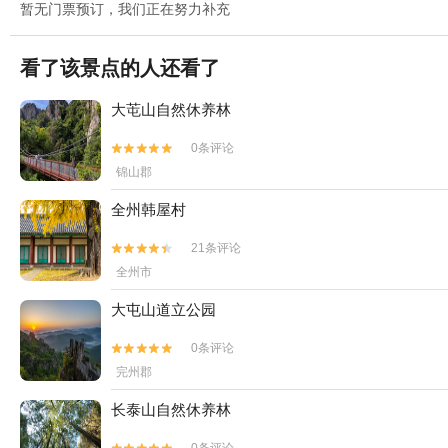
暂无门票预订，我们正在努力补充
看了该景点的人还看了
大芚山自然休养林
0条评论


锦山郡
全州韩屋村
21条评论


全州市
大屯山道立公园
0条评论


完州郡
长泰山自然休养林