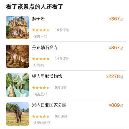
看了该景点的人还看了
367
狮子岩
¥
起
18条评论


锡吉里耶
367
丹布勒石窟寺
¥
起
14条评论


丹布勒
2278
锡吉里耶博物馆
¥
起
0条评论


锡吉里耶
889
米内日亚国家公园
¥
起
0条评论


波隆纳鲁沃