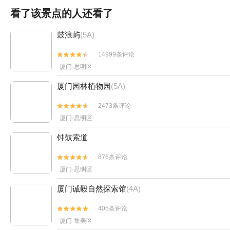
看了该景点的人还看了
鼓浪屿
(5A)
14999条评论


厦门·思明区
厦门园林植物园
(5A)
2473条评论


厦门·思明区
钟鼓索道
876条评论


厦门·思明区
厦门诚毅自然探索馆
(4A)
405条评论


厦门·集美区