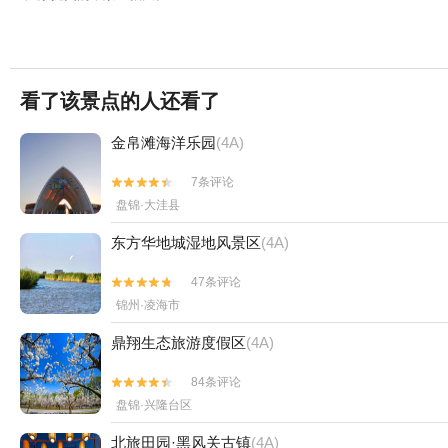
看了该景点的人还看了
金帛滩海洋乐园
(4A)
7条评论


盘锦·大洼县
东方华地城湿地风景区
(4A)
47条评论


锦州·凌海市
鼎翔生态旅游度假区
(4A)
84条评论


盘锦·兴隆台区
北旅田园·黑风关古镇
(4A)