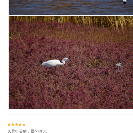


风景挺美的，景区很大。