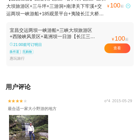
100
大坝旅游区+三斗坪+三游洞+南津关下牢溪+交

¥
起
运两坝一峡游船+185观景平台+夷陵长江大桥
+截流纪念园+葛洲坝船闸+宜昌毛公山+张飞擂
鼓台+老黄陵庙1日游
宜昌交运两坝一峡游船+三峡大坝旅游区
+西陵峡风景区+葛洲坝一日游【长江三峡
100
¥
起
系列游船过葛洲坝船闸+赠送午餐】
21:00前可订明日
查看
条件退
无购物
惠玩旅行
用户评论
o*4 2015-05-29


最合适一家大小野游的地方