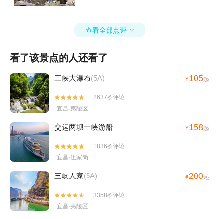
查看全部点评

看了该景点的人还看了
105
三峡大瀑布
(5A)
¥
起
2637条评论


宜昌·夷陵区
158
交运两坝一峡游船
¥
起
1836条评论


宜昌·伍家岗
200
三峡人家
(5A)
¥
起
3358条评论


宜昌·夷陵区