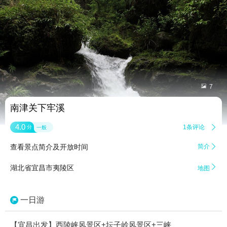


7
南津关下牢溪
4.0
1条评论

分
一般
查看景点简介及开放时间
简介


湖北省宜昌市夷陵区
地图
一日游
【宜昌出发】西陵峡风景区+坛子岭风景区+三峡