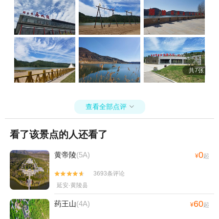
共7张
查看全部点评

看了该景点的人还看了
0
黄帝陵
(5A)
¥
起
3693条评论


延安·黄陵县
60
药王山
(4A)
¥
起