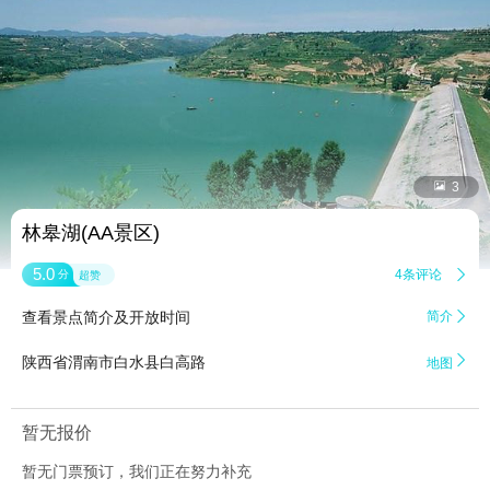


3
林皋湖(AA景区)
5.0
4条评论

分
超赞
查看景点简介及开放时间
简介


陕西省渭南市白水县白高路
地图
暂无报价
暂无门票预订，我们正在努力补充