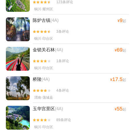
123条评论


铜川·耀州区
9
陈炉古镇
(4A)
¥
起
3条评论


铜川·印台区
69
金锁关石林
(4A)
¥
起
1条评论


铜川·印台区
17.5
桥陵
(4A)
¥
起
4条评论


渭南·蒲城县
55
玉华宫景区
(4A)
¥
起
89条评论


铜川·印台区