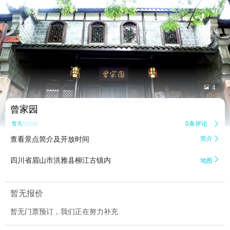


4
曾家园
0条评论

暂无点评
查看景点简介及开放时间
简介


四川省眉山市洪雅县柳江古镇内
地图
暂无报价
暂无门票预订，我们正在努力补充