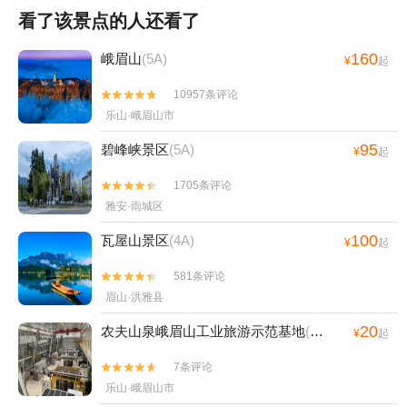
看了该景点的人还看了
160
峨眉山
(5A)
¥
起
10957条评论


乐山·峨眉山市
95
碧峰峡景区
(5A)
¥
起
1705条评论


雅安·雨城区
100
瓦屋山景区
(4A)
¥
起
581条评论


眉山·洪雅县
20
农夫山泉峨眉山工业旅游示范基地
(4A)
¥
起
7条评论


乐山·峨眉山市