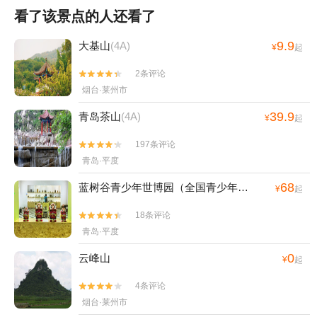
看了该景点的人还看了
9.9
大基山
(4A)
¥
起
2条评论


烟台·莱州市
39.9
青岛茶山
(4A)
¥
起
197条评论


青岛·平度
68
蓝树谷青少年世博园（全国青少年社会职业体验中心）
¥
起
18条评论


青岛·平度
0
云峰山
¥
起
4条评论


烟台·莱州市