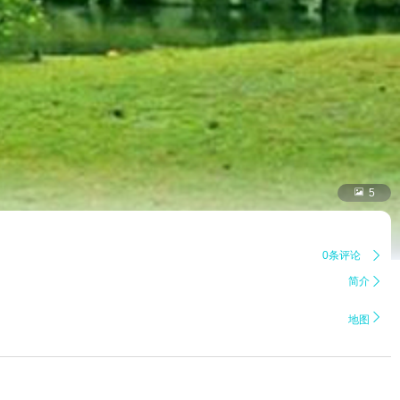

5
0条评论

简介


地图