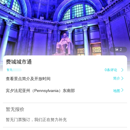


2
费城城市通
0条评论

暂无点评
查看景点简介及开放时间
简介


宾夕法尼亚州（Pennsylvania）东南部
地图
暂无报价
暂无门票预订，我们正在努力补充