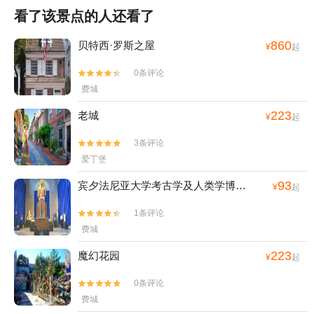
看了该景点的人还看了
860
贝特西·罗斯之屋
¥
起
0条评论


费城
223
老城
¥
起
3条评论


爱丁堡
93
宾夕法尼亚大学考古学及人类学博物馆
¥
起
1条评论


费城
223
魔幻花园
¥
起
0条评论


费城