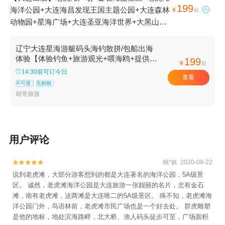
199
海洋公园+大连海昌发现王国主题公园+大连森林

¥
起
动物园+星海广场+大连圣亚海洋世界+大黑山风
景区+大连自然博物馆+星海公园+闯关东影视基
地+星海湾广场观光快艇+大连星海湾游艇港码头
辽宁大连星海游艇码头海钓散拼/包船出海
+大连名岛游艇帆船+大连圣亚号观光游艇+大连
体验【体验钓鱼+旅游观光+喂海鸥+提供鱼
199
¥
起
竿鱼饵海鸥食】
海昌东方水城+小平岛游艇码头+星海跨海大桥
14:30前可订今日
查看
+星海游艇码头+东港游艇码头+疯狂游艇海钓俱
不可退
无购物
乐部1日游
胡哥旅游
用户评论
桃*妖 2020-08-22


说到老虎滩，大部分游客想到的都是大连著名的海洋公园，5A级景
区。 诚然，老虎滩海洋公园是大连旅游一张靓丽的名片，北有金石
滩，南有老虎滩，这两滩是大连唯二的5A级景区。 殊不知，老虎滩海
洋公园门外，鸟语林前，老虎滩市民广场也是一个好去处。 群虎雕塑
是他的地标，地处滨海路畔，北大桥、渔人码头徒步可至，广场面积