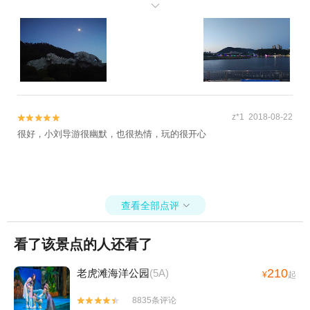
也不小，老人、小孩遛弯很合适，年轻人坐在海边吹吹海风，看看海

景也是不错的选择，有闲情的人还可以乘船出海，海上看大连，可以
说是老少咸宜，兼顾本地居民和外地旅客需要，大连的广场虽然多，
定位如此的，却并不多。 不错的一个广场，推荐。
z*1 2018-08-22


很好，小刘导游很幽默，也很热情，玩的很开心
查看全部点评

看了该景点的人还看了
210
老虎滩海洋公园
(5A)
¥
起
8835条评论

