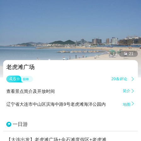


21
老虎滩广场
4.6
20条评论

分
很棒
查看景点简介及开放时间
简介


辽宁省大连市中山区滨海中路9号老虎滩海洋公园内
地图
一日游
【大连出发】老虎滩广场+金石滩度假区+老虎滩