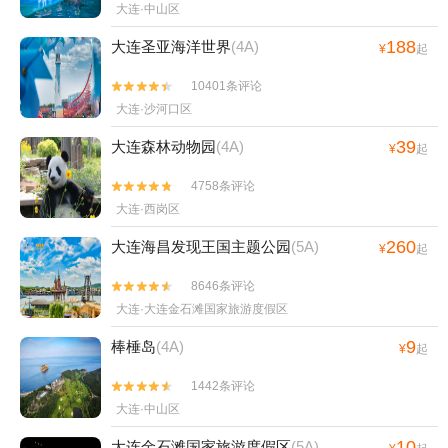
大连·中山区
188
大连圣亚海洋世界
(4A)
¥
起
10401条评论


大连·沙河口区
39
大连森林动物园
(4A)
¥
起
4758条评论


大连·西岗区
260
大连海昌发现王国主题公园
(5A)
¥
起
8646条评论


大连·大连金石滩国家旅游度假区
9
棒棰岛
(4A)
¥
起
1442条评论


大连·中山区
10
大连金石滩国家旅游度假区
(5A)