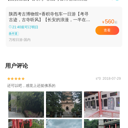
陕西考古博物馆+香积寺包车一日游【考寻
古迹，古寺听风】【长安的浪漫，一半在历
560
¥
起
史，一半在心中】
21:40前可订明日
查看
条件退
万程日游-国内
用户评论
s*0 2018-07-29


还可以吧，感觉上还挺佛系的