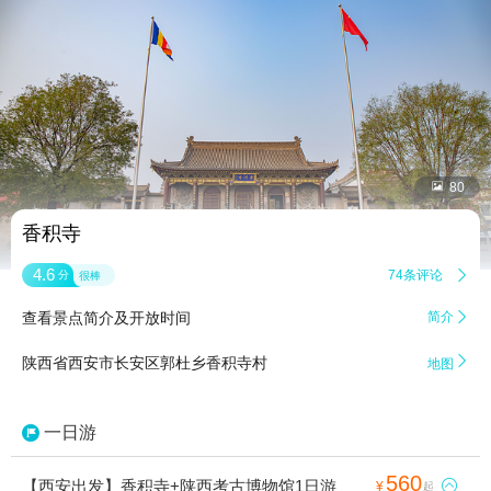


80
香积寺
4.6
74条评论

分
很棒
查看景点简介及开放时间
简介


陕西省西安市长安区郭杜乡香积寺村
地图
一日游
560
【西安出发】香积寺+陕西考古博物馆1日游

¥
起