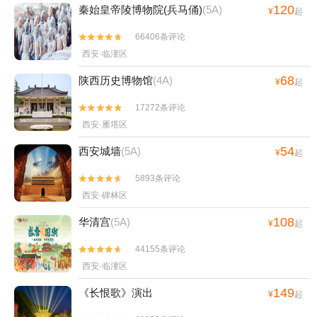
120
秦始皇帝陵博物院(兵马俑)
(5A)
¥
起
66406条评论


西安·临潼区
68
陕西历史博物馆
(4A)
¥
起
17272条评论


西安·雁塔区
54
西安城墙
(5A)
¥
起
5893条评论


西安·碑林区
108
华清宫
(5A)
¥
起
44155条评论


西安·临潼区
149
《长恨歌》演出
¥
起