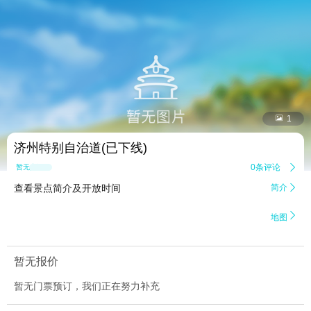


1
济州特别自治道(已下线)
0条评论

暂无点评
查看景点简介及开放时间
简介


地图
暂无报价
暂无门票预订，我们正在努力补充