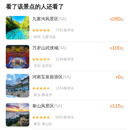
看了该景点的人还看了
280
九寨沟风景区
(5A)
¥
起
7751条评论


阿坝·九寨沟县
100
万岁山武侠城
(4A)
¥
起
1240条评论


开封·龙亭区
0
河南宝泉旅游区
(5A)
¥
起
1374条评论


新乡·辉县市
115
泰山风景区
(5A)
¥
起
6302条评论


泰安·泰山区