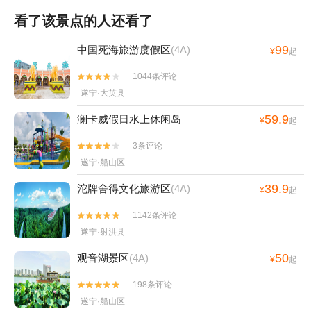
看了该景点的人还看了
99
中国死海旅游度假区
(4A)
¥
起
1044条评论


遂宁·大英县
59.9
澜卡威假日水上休闲岛
¥
起
3条评论


遂宁·船山区
39.9
沱牌舍得文化旅游区
(4A)
¥
起
1142条评论


遂宁·射洪县
50
观音湖景区
(4A)
¥
起
198条评论


遂宁·船山区