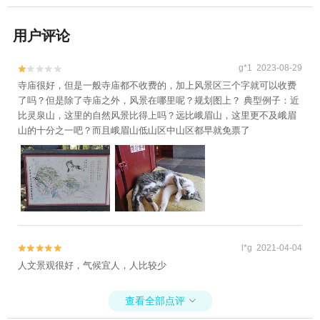
用户评论
g*1 2023-08-29


寺庙很好，但是一般寺庙都不收费的，加上风景区三个字就可以收费
了吗？但是除了寺庙之外，风景在哪里呢？规划图上？ 典型例子：近
比灵泉山，这里的自然风景比得上吗？远比峨眉山，这里更不及峨眉
山的十分之一吧？而且峨眉山低山区中山区都早就免票了
l*g 2021-04-04


人文景观很好，气候宜人，人比较少
查看全部点评
