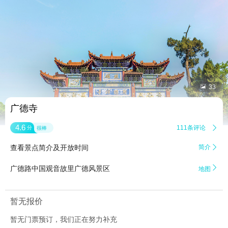


33
广德寺
4.6
111条评论

分
很棒
查看景点简介及开放时间
简介


广德路中国观音故里广德风景区
地图
暂无报价
暂无门票预订，我们正在努力补充