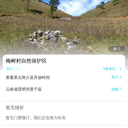


5
梅树村自然保护区
0条评论

暂无点评
查看景点简介及开放时间
简介


云南省昆明市晋宁县
地图
暂无报价
暂无门票预订，我们正在努力补充