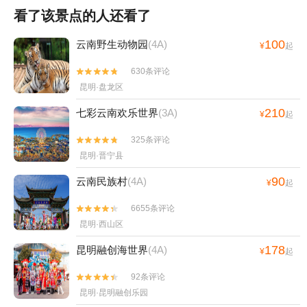
看了该景点的人还看了
100
云南野生动物园
(4A)
¥
起
630条评论


昆明·盘龙区
210
七彩云南欢乐世界
(3A)
¥
起
325条评论


昆明·晋宁县
90
云南民族村
(4A)
¥
起
6655条评论


昆明·西山区
178
昆明融创海世界
(4A)
¥
起
92条评论


昆明·昆明融创乐园