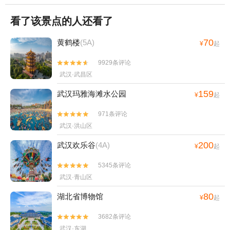
看了该景点的人还看了
70
黄鹤楼
(5A)
¥
起
9929条评论


武汉·武昌区
159
武汉玛雅海滩水公园
¥
起
971条评论


武汉·洪山区
200
武汉欢乐谷
(4A)
¥
起
5345条评论


武汉·青山区
80
湖北省博物馆
¥
起
3682条评论


武汉·东湖