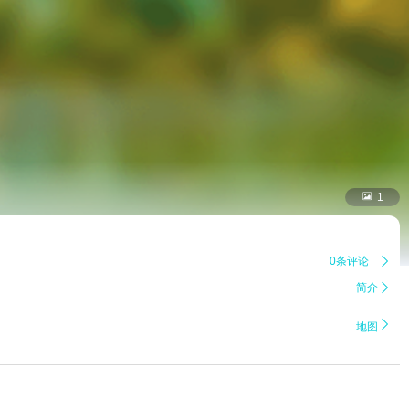

1
0条评论

简介


地图