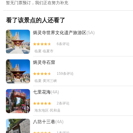
暂无门票预订，我们正在努力补充
看了该景点的人还看了
炳灵寺世界文化遗产旅游区
(5A)
6条评论


临夏·临夏市
炳灵寺石窟
159条评论


临夏·黄河三峡
七里花海
(4A)
2条评论


海东地区·民和县
八坊十三巷
(4A)