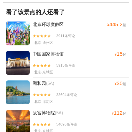
看了该景点的人还看了
445.2
北京环球度假区
¥
起
3911条评论


北京·通州区
15
中国国家博物馆
¥
起
5915条评论


北京·东城区
30
颐和园
(5A)
¥
起
33694条评论


北京·海淀区
112
故宫博物院
(5A)
¥
起
54096条评论


北京·东城区