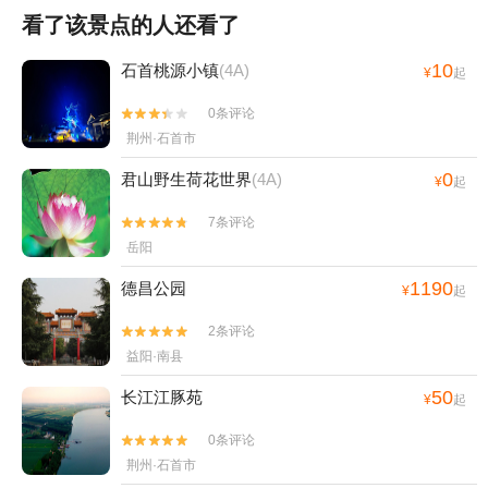
看了该景点的人还看了
10
石首桃源小镇
(4A)
¥
起
0条评论


荆州·石首市
0
君山野生荷花世界
(4A)
¥
起
7条评论


岳阳
1190
德昌公园
¥
起
2条评论


益阳·南县
50
长江江豚苑
¥
起
0条评论


荆州·石首市