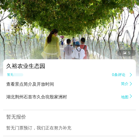


5
久裕农业生态园
0条评论

暂无点评
查看景点简介及开放时间
简介


湖北荆州石首市久合垸殷家洲村
地图
暂无报价
暂无门票预订，我们正在努力补充