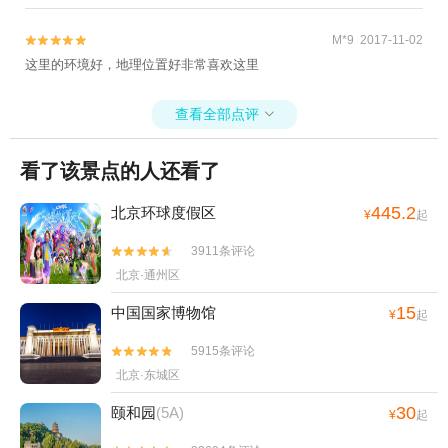
M*9 2017-11-02


这里的环境好，地理位置好非常喜欢这里
查看全部点评

看了该景点的人还看了
445.2
北京环球度假区
¥
起
3911条评论


北京·通州区
15
中国国家博物馆
¥
起
5915条评论


北京·东城区
30
颐和园
(5A)
¥
起