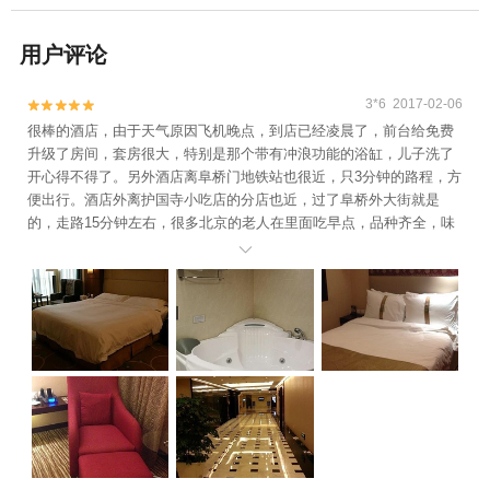
用户评论
3*6 2017-02-06


很棒的酒店，由于天气原因飞机晚点，到店已经凌晨了，前台给免费
升级了房间，套房很大，特别是那个带有冲浪功能的浴缸，儿子洗了
开心得不得了。另外酒店离阜桥门地铁站也很近，只3分钟的路程，方
便出行。酒店外离护国寺小吃店的分店也近，过了阜桥外大街就是
的，走路15分钟左右，很多北京的老人在里面吃早点，品种齐全，味
道不错。总之，再来北京还会选择这里的。
