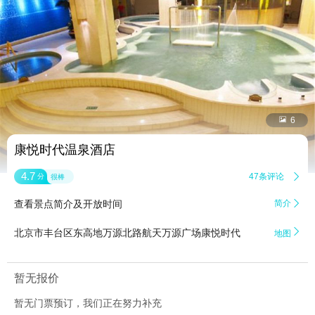


6
康悦时代温泉酒店
4.7
47条评论

分
很棒
查看景点简介及开放时间
简介


北京市丰台区东高地万源北路航天万源广场康悦时代
地图
暂无报价
暂无门票预订，我们正在努力补充