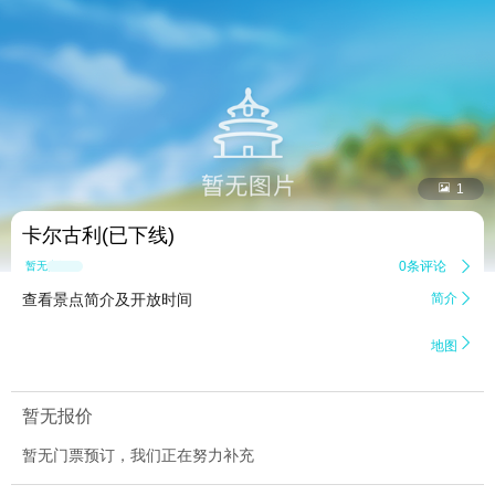


1
卡尔古利(已下线)
0条评论

暂无点评
查看景点简介及开放时间
简介


地图
暂无报价
暂无门票预订，我们正在努力补充