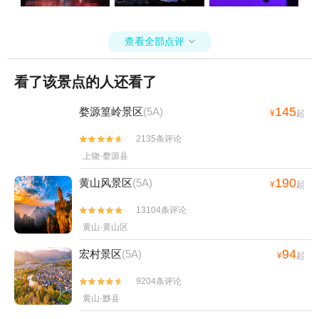
查看全部点评

看了该景点的人还看了
145
婺源篁岭景区
(5A)
¥
起
2135条评论


上饶·婺源县
190
黄山风景区
(5A)
¥
起
13104条评论


黄山·黄山区
94
宏村景区
(5A)
¥
起
9204条评论


黄山·黟县