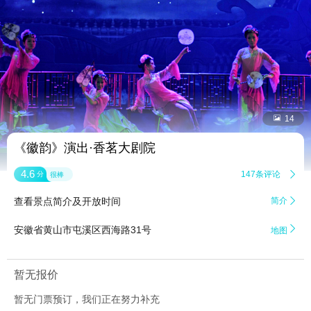


14
《徽韵》演出·香茗大剧院
4.6
147条评论

分
很棒
查看景点简介及开放时间
简介


安徽省黄山市屯溪区西海路31号
地图
暂无报价
暂无门票预订，我们正在努力补充