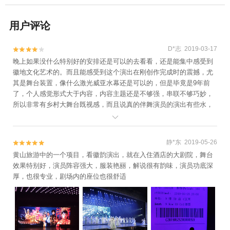
用户评论
D*志 2019-03-17


晚上如果没什么特别好的安排还是可以的去看看，还是能集中感受到
徽地文化艺术的。而且能感受到这个演出在刚创作完成时的震撼，尤
其是舞台装置，像什么激光威亚水幕还是可以的，但是毕竟是9年前
了，个人感觉形式大于内容，内容主题还是不够强，串联不够巧妙，
所以非常有乡村大舞台既视感，而且说真的伴舞演员的演出有些水，
没有表现力，没能把创作者想表达的意境和情绪表现到位。

静*东 2019-05-26


黄山旅游中的一个项目，看徽韵演出，就在入住酒店的大剧院，舞台
效果特别好，演员阵容强大，服装艳丽，解说很有韵味，演员功底深
厚，也很专业，剧场内的座位也很舒适