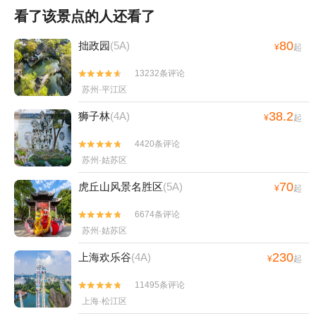
看了该景点的人还看了
80
拙政园
(5A)
¥
起
13232条评论


苏州·平江区
38.2
狮子林
(4A)
¥
起
4420条评论


苏州·姑苏区
70
虎丘山风景名胜区
(5A)
¥
起
6674条评论


苏州·姑苏区
230
上海欢乐谷
(4A)
¥
起
11495条评论


上海·松江区