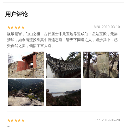
用户评论
M*0 2019-03-10


巍峨昆嵛，仙山之祖，古代居士来此宝地修道成仙；岳姑宝殿，无染
清静，如今清流投身其中流连忘返！请天下同道之人，遍步其中，感
受自然之美，领悟宇宙大道。
L*7 2019-06-28

