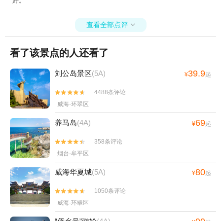
好。
查看全部点评

看了该景点的人还看了
39.9
刘公岛景区
(5A)
¥
起
4488条评论


威海·环翠区
69
养马岛
(4A)
¥
起
358条评论


烟台·牟平区
80
威海华夏城
(5A)
¥
起
1050条评论


威海·环翠区