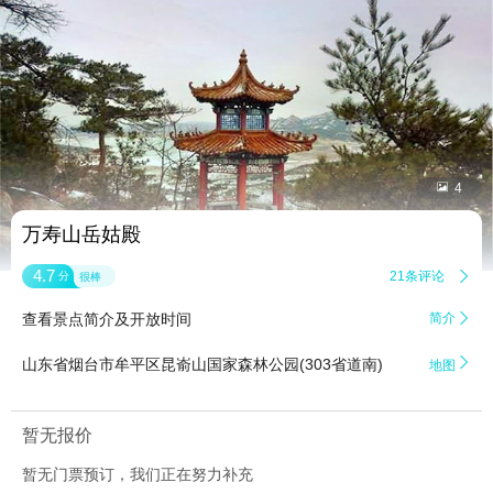


4
万寿山岳姑殿
4.7
21条评论

分
很棒
查看景点简介及开放时间
简介


山东省烟台市牟平区昆嵛山国家森林公园(303省道南)
地图
暂无报价
暂无门票预订，我们正在努力补充