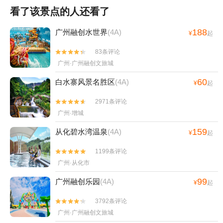
看了该景点的人还看了
188
广州融创水世界
(4A)
¥
起
83条评论


广州·广州融创文旅城
60
白水寨风景名胜区
(4A)
¥
起
2971条评论


广州·增城
159
从化碧水湾温泉
(4A)
¥
起
1199条评论


广州·从化市
99
广州融创乐园
(4A)
¥
起
3792条评论


广州·广州融创文旅城