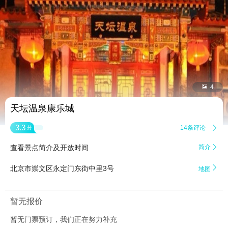


4
天坛温泉康乐城
3.3
14条评论

分
查看景点简介及开放时间
简介


北京市崇文区永定门东街中里3号
地图
暂无报价
暂无门票预订，我们正在努力补充