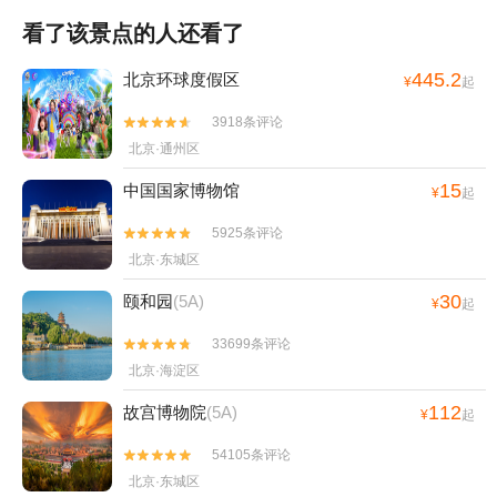
看了该景点的人还看了
445.2
北京环球度假区
¥
起
3918条评论


北京·通州区
15
中国国家博物馆
¥
起
5925条评论


北京·东城区
30
颐和园
(5A)
¥
起
33699条评论


北京·海淀区
112
故宫博物院
(5A)
¥
起
54105条评论


北京·东城区