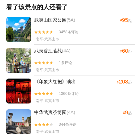
看了该景点的人还看了
95
武夷山国家公园
(5A)
¥
起
3458条评论


南平·武夷山市
60
武夷香江茗苑
(4A)
¥
起
1条评论


南平·武夷山市
208
《印象大红袍》演出
¥
起
1360条评论


南平·武夷山市
9
中华武夷茶博园
(4A)
¥
起
344条评论


南平·武夷山市