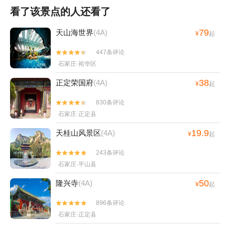
看了该景点的人还看了
79
天山海世界
(4A)
¥
起
447条评论


石家庄·裕华区
38
正定荣国府
(4A)
¥
起
830条评论


石家庄·正定县
19.9
天桂山风景区
(4A)
¥
起
243条评论


石家庄·平山县
50
隆兴寺
(4A)
¥
起
896条评论


石家庄·正定县