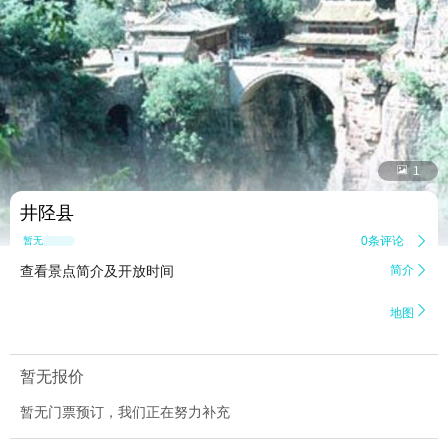


1
井陉县
0条评论

暂无点评
查看景点简介及开放时间
简介


地图
暂无报价
暂无门票预订，我们正在努力补充