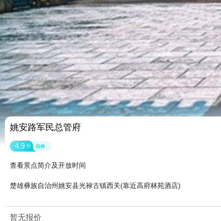
姚安路军民总管府
4.9
分
很棒
查看景点简介及开放时间
楚雄彝族自治州姚安县光禄古镇西关(靠近高府林苑酒店)
暂无报价