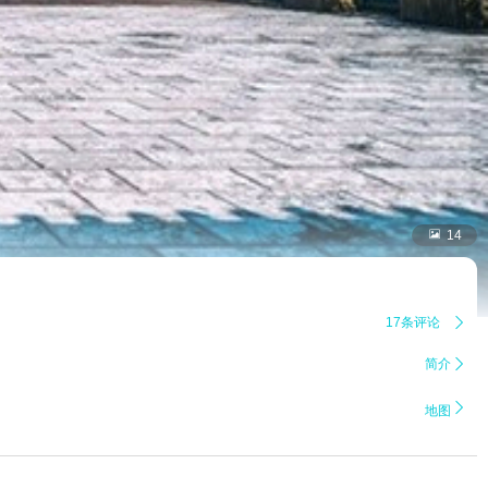

14
17条评论

简介


地图