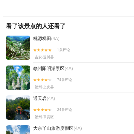
看了该景点的人还看了
桃源梯田
(4A)
1条评论


吉安·遂川县
赣州阳明湖景区
(4A)
74条评论


赣州·上犹县
通天岩
(4A)
34条评论


赣州·章贡区
大余丫山旅游度假区
(4A)