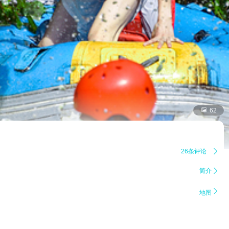

62
26条评论

简介


地图