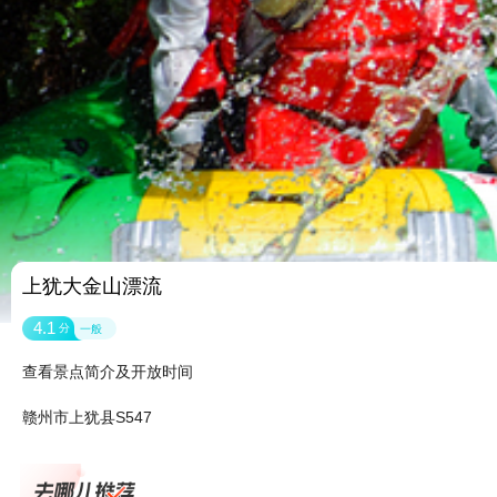
上犹大金山漂流
4.1
分
一般
查看景点简介及开放时间
赣州市上犹县S547