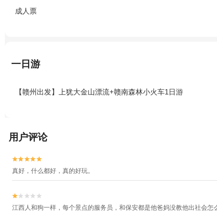
成人票
一日游
【赣州出发】上犹大金山漂流+赣南森林小火车1日游
用户评论


真好，什么都好，真的好玩。


江西人和狗一样，每个景点的服务员，和保安都是他爸妈没教他出社会怎