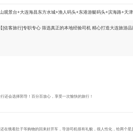
山观景台+大连海昌东方水城+渔人码头+东港游艇码头+滨海路+天津
【[佐客旅行]专职专心 筛选真正的本地经验司机 精心打造大连旅游品
旅行还会选择郭导！百分百放心，享受一次愉快的旅行！
了还在饿着肚子等购物的回来好开车，导游司机很有礼貌，很人性化，给两个星