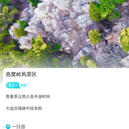
燕窝岭风景区
4.8
分
很棒
查看景点简介及开放时间
大连滨海路中段东部
一日游