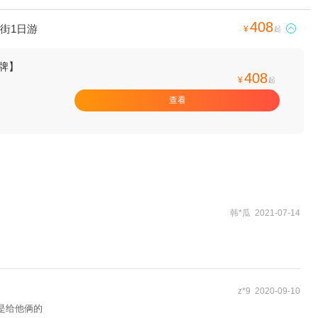
408
街1日游

¥
起
牌】
408
¥
起
查看
韩*瓜 2021-07-14
z*9 2020-09-10
是给他俩的