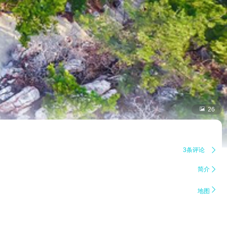

26
3条评论

简介


地图