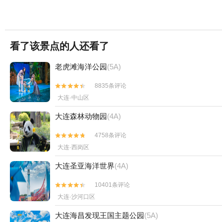
看了该景点的人还看了
老虎滩海洋公园
(5A)
8835条评论


大连·中山区
大连森林动物园
(4A)
4758条评论


大连·西岗区
大连圣亚海洋世界
(4A)
10401条评论


大连·沙河口区
大连海昌发现王国主题公园
(5A)