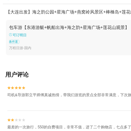
【大连出发】海之韵公园+星海广场+燕窝岭风景区+棒棰岛+莲花
包车游【东港游艇+帆船出海+海之韵+星海广场+莲花山观景】
可订明日
条件退
万程日游-国内
用户评论


司机&导游郭立平师傅真诚热情，带我们游览的景点全部非常满意，下次


最差的一次旅行，550的自费项目，非常不值，进了二个购物店，七点多