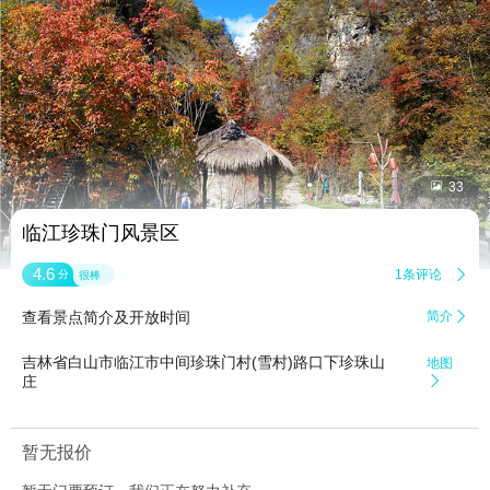


33
临江珍珠门风景区
4.6
1条评论

分
很棒
查看景点简介及开放时间
简介

吉林省白山市临江市中间珍珠门村(雪村)路口下珍珠山
地图
庄

暂无报价