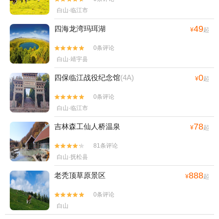
白山·临江市
49
四海龙湾玛珥湖
¥
起
0条评论


白山·靖宇县
0
四保临江战役纪念馆
(4A)
¥
起
0条评论


白山·临江市
78
吉林森工仙人桥温泉
¥
起
81条评论


白山·抚松县
888
老秃顶草原景区
¥
起
0条评论


白山