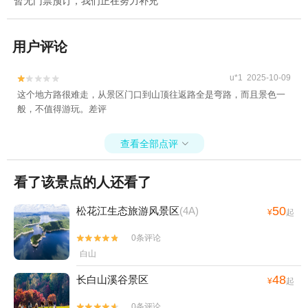
暂无门票预订，我们正在努力补充
用户评论
u*1 2025-10-09


这个地方路很难走，从景区门口到山顶往返路全是弯路，而且景色一
般，不值得游玩。差评
查看全部点评

看了该景点的人还看了
50
松花江生态旅游风景区
(4A)
¥
起
0条评论


白山
48
长白山溪谷景区
¥
起
0条评论

