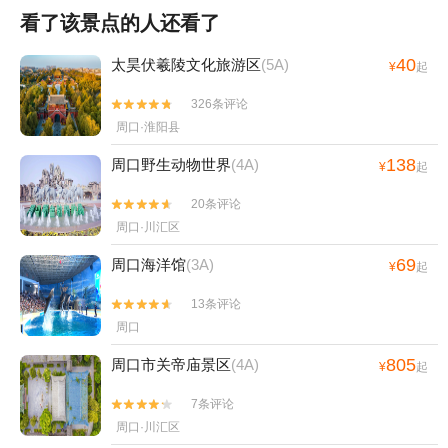
看了该景点的人还看了
40
太昊伏羲陵文化旅游区
(5A)
¥
起
326条评论


周口·淮阳县
138
周口野生动物世界
(4A)
¥
起
20条评论


周口·川汇区
69
周口海洋馆
(3A)
¥
起
13条评论


周口
805
周口市关帝庙景区
(4A)
¥
起
7条评论


周口·川汇区