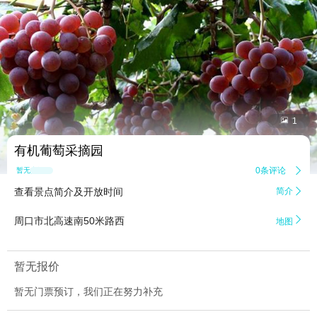


1
有机葡萄采摘园
0条评论

暂无点评
查看景点简介及开放时间
简介


周口市北高速南50米路西
地图
暂无报价
暂无门票预订，我们正在努力补充