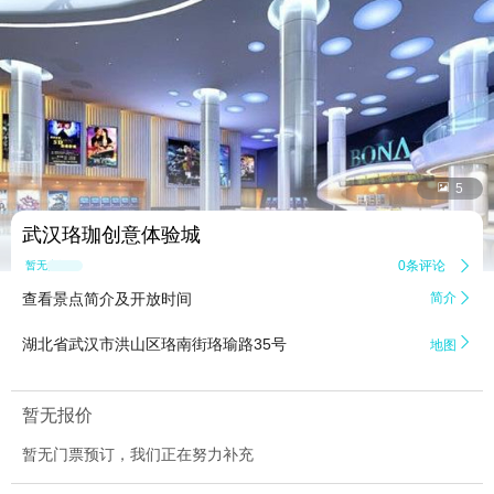


5
武汉珞珈创意体验城
0条评论

暂无点评
查看景点简介及开放时间
简介


湖北省武汉市洪山区珞南街珞瑜路35号
地图
暂无报价
暂无门票预订，我们正在努力补充