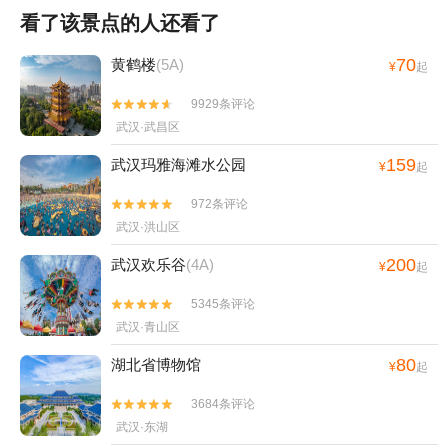
看了该景点的人还看了
70
黄鹤楼
(5A)
¥
起
9929条评论


武汉·武昌区
159
武汉玛雅海滩水公园
¥
起
972条评论


武汉·洪山区
200
武汉欢乐谷
(4A)
¥
起
5345条评论


武汉·青山区
80
湖北省博物馆
¥
起
3684条评论


武汉·东湖