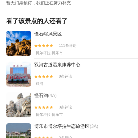
暂无门票预订，我们正在努力补充
看了该景点的人还看了
怪石峪风景区
111条评论


博尔塔拉·博乐市
双河古道温泉康养中心
0条评论


双河
怪石沟
(4A)
3条评论


博尔塔拉·博乐市
博乐市博尔塔拉生态旅游区
(3A)