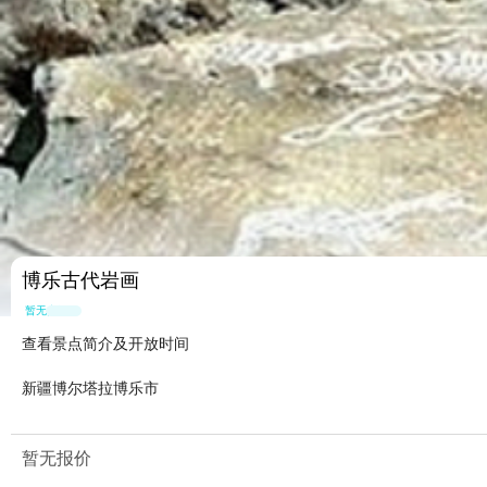
博乐古代岩画
暂无点评
查看景点简介及开放时间
新疆博尔塔拉博乐市
暂无报价