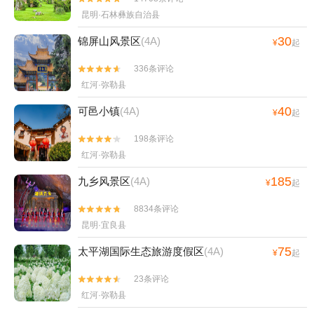
昆明·石林彝族自治县
30
锦屏山风景区
(4A)
¥
起
336条评论


红河·弥勒县
40
可邑小镇
(4A)
¥
起
198条评论


红河·弥勒县
185
九乡风景区
(4A)
¥
起
8834条评论


昆明·宜良县
75
太平湖国际生态旅游度假区
(4A)
¥
起
23条评论


红河·弥勒县