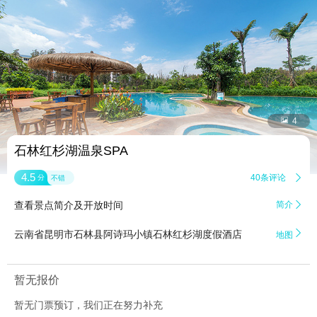


4
石林红杉湖温泉SPA
4.5
40条评论

分
不错
查看景点简介及开放时间
简介


云南省昆明市石林县阿诗玛小镇石林红杉湖度假酒店
地图
暂无报价
暂无门票预订，我们正在努力补充