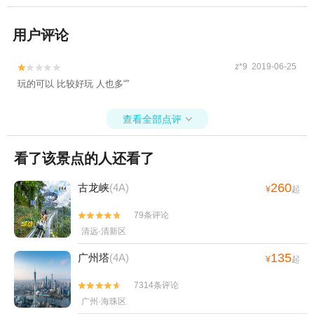
用户评论
z*9 2019-06-25


玩的可以 比较好玩 人也多“”
查看全部点评

看了该景点的人还看了
260
古龙峡
(4A)
¥
起
79条评论


清远·清新区
135
广州塔
(4A)
¥
起
7314条评论


广州·海珠区