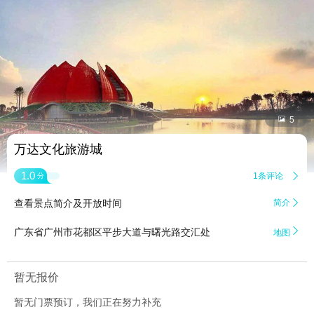


5
万达文化旅游城
1.0
1条评论

分
查看景点简介及开放时间
简介


广东省广州市花都区平步大道与曙光路交汇处
地图
暂无报价
暂无门票预订，我们正在努力补充