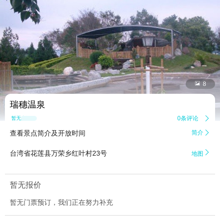


8
瑞穗温泉
0条评论

暂无点评
查看景点简介及开放时间
简介


台湾省花莲县万荣乡红叶村23号
地图
暂无报价
暂无门票预订，我们正在努力补充