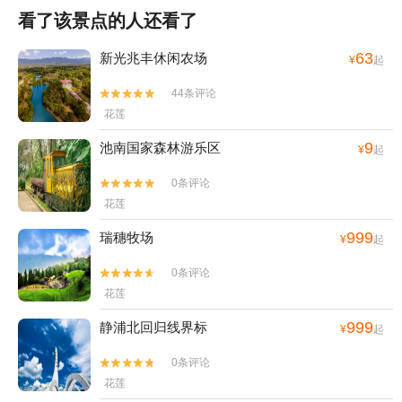
看了该景点的人还看了
63
新光兆丰休闲农场
¥
起
44条评论


花莲
9
池南国家森林游乐区
¥
起
0条评论


花莲
999
瑞穗牧场
¥
起
0条评论


花莲
999
静浦北回归线界标
¥
起
0条评论


花莲