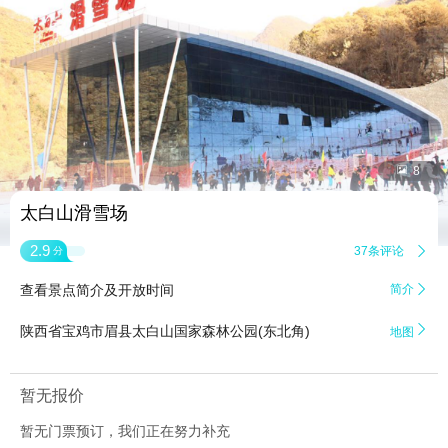


8
太白山滑雪场
2.9
37条评论

分
查看景点简介及开放时间
简介


陕西省宝鸡市眉县太白山国家森林公园(东北角)
地图
暂无报价
暂无门票预订，我们正在努力补充