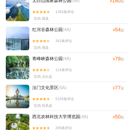
180
太白山国家森林公园
(5A)
¥
起
1393条评论


宝鸡·眉县
54
红河谷森林公园
(4A)
¥
起
342条评论


宝鸡·眉县
79
青峰峡森林公园
(4A)
¥
起
114条评论


宝鸡·太白县
77
法门文化景区
(5A)
¥
起
5159条评论


宝鸡·扶风县
50
西北农林科技大学博览园
(4A)
¥
起
209条评论

