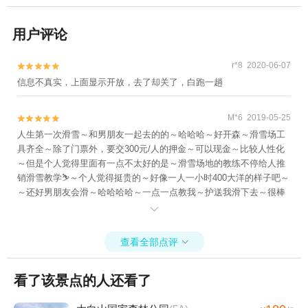
用户评论
r*8 2020-06-07


信息不真实，上面显示开放，去了却关了，白跑一趟
M*6 2019-05-25


人生第一次滑雪～和男朋友一起去的的～哈哈哈～好开森～滑雪场工
具齐全～除了门票外，要交300元/人的押金～可以现金～比较人性化
～但是个人觉得里面有一点不太好的是～滑雪场地的教练不停给人推
销滑雪教学⛷️～个人觉得挺贵的～好像一人一小时400大洋的样子吧～
～还好男朋友会滑～哈哈哈哈～一点一点教我～护送我滑下去～很棒
的体验～

查看全部点评

看了该景点的人还看了