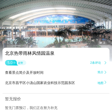


3
北京热带雨林风情园温泉
5.0
2条评论

分
超赞
查看景点简介及开放时间
简介


北京市昌平区小汤山国家农业科技示范园东区
地图
暂无报价
暂无门票预订，我们正在努力补充