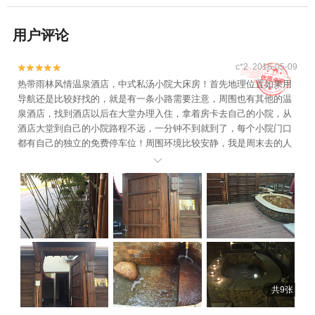
用户评论
c*2 2016-05-09


热带雨林风情温泉酒店，中式私汤小院大床房！首先地理位置如果用
导航还是比较好找的，就是有一条小路需要注意，周围也有其他的温
泉酒店，找到酒店以后在大堂办理入住，拿着房卡去自己的小院，从
酒店大堂到自己的小院路程不远，一分钟不到就到了，每个小院门口
都有自己的独立的免费停车位！周围环境比较安静，我是周末去的人
还是比较多，不知道平时人多不多，办理入住后酒店还送了两大瓶怡

宝，想的很周到！进入小院以后中式的私汤池子就在眼前了，温泉水
不限量，冷热可以自己调，是真的温泉有股臭鸡蛋的味道，自己还可
以带泡泡浴的浴液或者玫瑰花.再往里就是房间，我的是大床房，周末
会比平时贵100，房间整体来说还是比较干净的，就是蚊子和蚂蚁比较
多，这个可以理解，毕竟周围环境很多花，院子里私汤池子是木头
的，房间是地砖，房间里有wifi，电视信号不是很好，洗澡水也是温泉
水，晚上周围很黑，很安静，如果没带吃的在房间可以点酒店餐厅的
饭，价格也比较划算，服务员会送到房间！很方便，当然你也可以自
共9张
己带吃的！整体来说是很不错的温泉私汤酒店！退房时一定提前10分
钟，服务很专业，只要房间有客人服务员是不会进去查房的！总之是