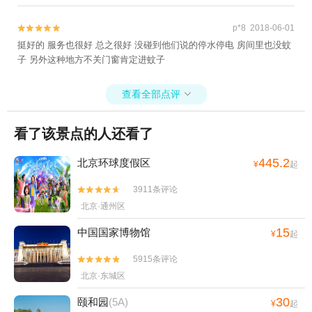
一次很不错的体验！还有这个私汤的私密性很好，老公多数都是裸
泡，哈哈！也可以穿泳衣！自己想怎么样就怎么样！希望以后类似于
p*8 2018-06-01


私汤的这种酒店可以多一点！
挺好的 服务也很好 总之很好 没碰到他们说的停水停电 房间里也没蚊
子 另外这种地方不关门窗肯定进蚊子
查看全部点评

看了该景点的人还看了
445.2
北京环球度假区
¥
起
3911条评论


北京·通州区
15
中国国家博物馆
¥
起
5915条评论


北京·东城区
30
颐和园
(5A)
¥
起