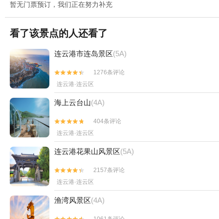
暂无门票预订，我们正在努力补充
看了该景点的人还看了
连云港市连岛景区
(5A)
1276条评论


连云港·连云区
海上云台山
(4A)
404条评论


连云港·连云区
连云港花果山风景区
(5A)
2157条评论


连云港·连云区
渔湾风景区
(4A)