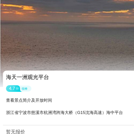
海天一洲观光平台
4.7
分
很棒
查看景点简介及开放时间
浙江省宁波市慈溪市杭洲湾跨海大桥（G15沈海高速）海中平台
暂无报价