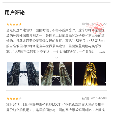
用户评论
劲*娘 2017-01-22


当走到这个建筑物下面的时候，不得不感到惊叹。这个双峰塔是吉隆
坡的标志性城市景观之一，是世界上目前最高的双子楼和第五高的建
筑物。是马来西亚经济蓬勃发展的象征。高达1483英尺（452.315m）
的吉隆坡国油双峰塔是当年世界最高建筑，里面涵盖购物与娱乐设
施，4500辆车位的地下停车场，一个石油博物馆，一个音乐厅，以及
一个多媒体会议中心。 夜幕降临，灯火辉煌，给这座建筑披上了一层

神秘的外衣。双子塔斜对面的是一个散发着光芒的酒店，两栋宏伟的
建筑遥遥相望，吸引了无数的游客！
精*侠 2016-10-08


准时起飞，到达吉隆坡廉价机场LCCT（*亚航总部建在大马的专用于
廉价航空的机场）。这里的闷热与广州的寒冷形成鲜明对比，衣服成