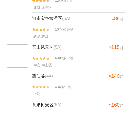
1240条评论


开封·龙亭区
88
河南宝泉旅游区
(5A)
¥
起
1374条评论


新乡·辉县市
115
泰山风景区
(5A)
¥
起
6302条评论


泰安·泰山区
140
望仙谷
(4A)
¥
起
436条评论


上饶
160
黄果树景区
(5A)
¥
起
9837条评论


安顺·黄果树风景名胜区