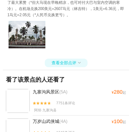
了最大累赘（*但大马现在早晚稍凉，也可对付大巴与室内空调的寒
冷）。在机场兑换200美元=2607马元（林吉特），1美元=6.36元，即
1马元=2.05元（*人民币兑换更亏）。
查看全部点评

看了该景点的人还看了
280
九寨沟风景区
(5A)
¥
起
7751条评论


阿坝·九寨沟县
100
万岁山武侠城
(4A)
¥
起